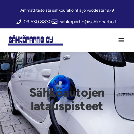
Hyppää
Hyppää
Ammattitaitoista sähköurakointia jo vuodesta 1979
pääsisältöön
alatunnisteeseen
09 530 8830
sahkopartio@sahkopartio.fi
Monipuoliset
Sähköpartio
sähköurakointipalvelut
Oy
vuodesta
1979!
Sähköautojen
latauspisteet