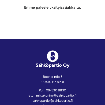
Emme palvele yksityisasiakkaita.
Footer
Sähköpartio Oy
Beckerintie 3
00410 Helsinki
Puh. 09-530 8830
etunimi.sukunimi@sahkopartio.fi
sahkopartio@sahkopartio.fi